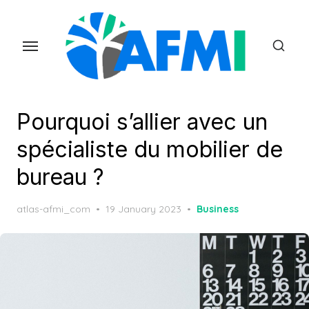
Skip
to
the
content
Pourquoi s’allier avec un
spécialiste du mobilier de
bureau ?
Posted
atlas-afmi_com
19 January 2023
Business
on