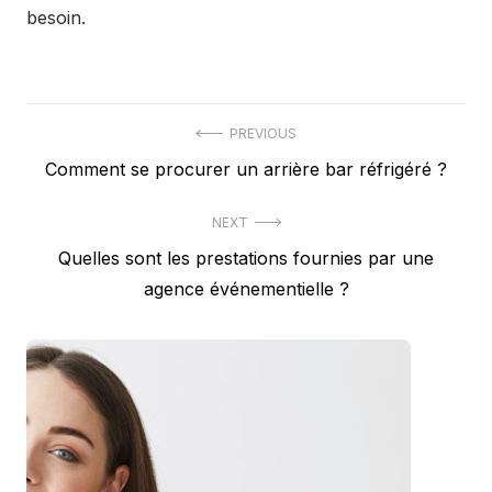
besoin.
Post
PREVIOUS
Previous
Comment se procurer un arrière bar réfrigéré ?
navigation
post:
NEXT
Next
Quelles sont les prestations fournies par une
post:
agence événementielle ?