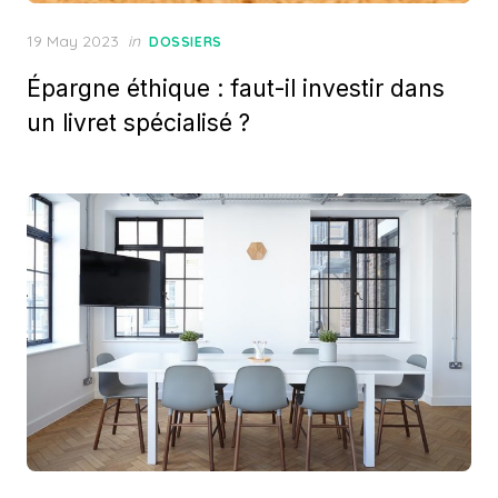
Posted
19 May 2023
in
DOSSIERS
on
Épargne éthique : faut-il investir dans
un livret spécialisé ?