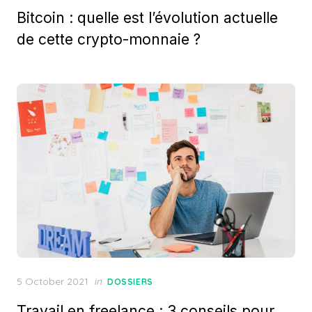
on
Bitcoin : quelle est l’évolution actuelle
de cette crypto-monnaie ?
Posted
5 October 2021
in
DOSSIERS
on
Travail en freelance : 3 conseils pour