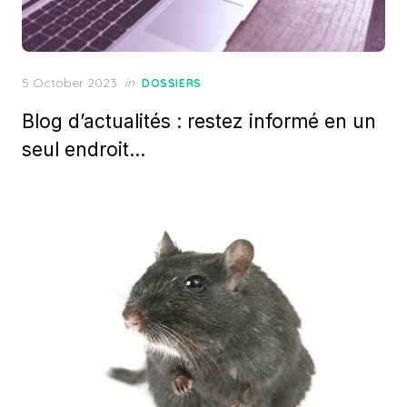
Posted
5 October 2023
in
DOSSIERS
on
Blog d’actualités : restez informé en un
seul endroit…