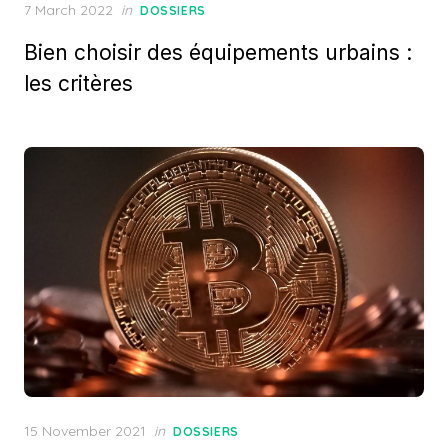
Posted
7 March 2022
in
DOSSIERS
on
Bien choisir des équipements urbains :
les critères
Posted
15 November 2021
in
DOSSIERS