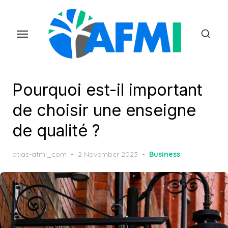
Skip
to
the
content
Pourquoi est-il important
de choisir une enseigne
de qualité ?
Posted
atlas-afmi_com
2 November 2023
Business
on