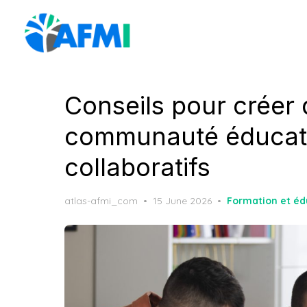
Skip
to
the
content
Conseils pour créer 
communauté éducati
collaboratifs
Posted
atlas-afmi_com
15 June 2026
Formation et éd
on